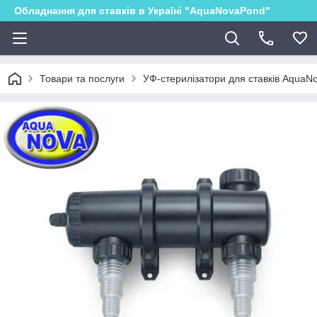
Обладнання для ставків в Україні "AquaNovaPond"
Товари та послуги
УФ-стерилізатори для ставків AquaN