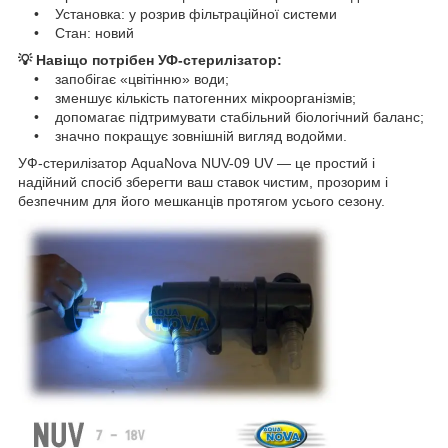
• Установка: у розрив фільтраційної системи
• Стан: новий
💡 Навіщо потрібен УФ-стерилізатор:
• запобігає «цвітінню» води;
• зменшує кількість патогенних мікроорганізмів;
• допомагає підтримувати стабільний біологічний баланс;
• значно покращує зовнішній вигляд водойми.
УФ-стерилізатор AquaNova NUV-09 UV — це простий і
надійний спосіб зберегти ваш ставок чистим, прозорим і
безпечним для його мешканців протягом усього сезону.