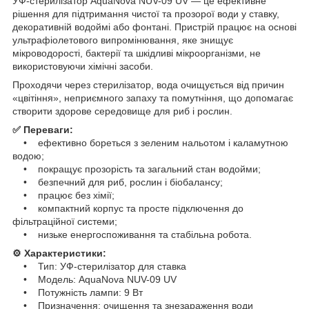
УФ-стерилізатор AquaNova NUV-09 UV — це ефективне
рішення для підтримання чистої та прозорої води у ставку,
декоративній водоймі або фонтані. Пристрій працює на основі
ультрафіолетового випромінювання, яке знищує
мікроводорості, бактерії та шкідливі мікроорганізми, не
використовуючи хімічні засоби.
Проходячи через стерилізатор, вода очищується від причин
«цвітіння», неприємного запаху та помутніння, що допомагає
створити здорове середовище для риб і рослин.
✅ Переваги:
• ефективно бореться з зеленим нальотом і каламутною
водою;
• покращує прозорість та загальний стан водойми;
• безпечний для риб, рослин і біобалансу;
• працює без хімії;
• компактний корпус та просте підключення до
фільтраційної системи;
• низьке енергоспоживання та стабільна робота.
⚙️ Характеристики:
• Тип: УФ-стерилізатор для ставка
• Модель: AquaNova NUV-09 UV
• Потужність лампи: 9 Вт
• Призначення: очищення та знезараження води