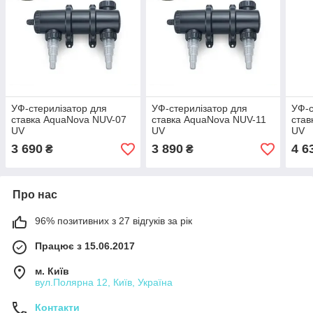
УФ-стерилізатор для
УФ-стерилізатор для
УФ-с
ставка AquaNova NUV-07
ставка AquaNova NUV-11
став
UV
UV
UV
3 690
3 890
4 6
₴
₴
Про нас
96% позитивних з 27 відгуків за рік
Працює з 15.06.2017
м. Київ
вул.Полярна 12, Київ, Україна
Контакти