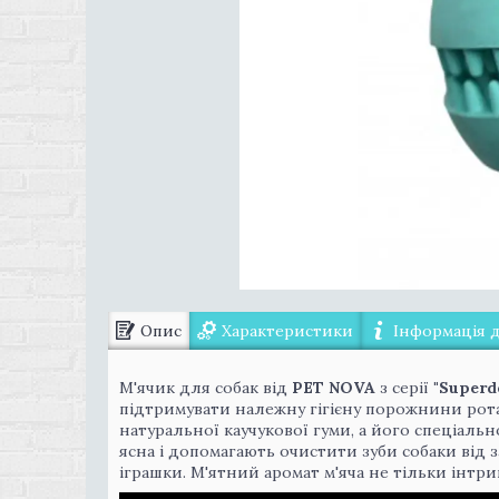
Опис
Характеристики
Інформація 
М'ячик для собак від
PET NOVA
з серії
"Superd
підтримувати належну гігієну порожнини рота 
натуральної каучукової гуми, а його спеціальн
ясна і допомагають очистити зуби собаки від з
іграшки. М'ятний аромат м'яча не тільки інтригу