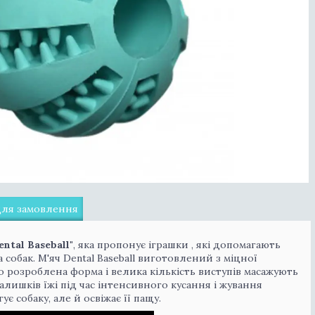
для замовлення
ental Baseball
"
, яка пропонує іграшки , які допомагають
собак. М'яч Dental Baseball виготовлений з міцної
о розроблена форма і велика кількість виступів масажують
алишків їжі під час інтенсивного кусання і жування
є собаку, але й освіжає її пащу.