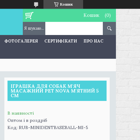
Кошик
Кошик
ФОТОГАЛЕРЕЯ
СЕРТИФІКАТИ
ПРО НАС
ІГРАШКА ДЛЯ СОБАК М'ЯЧ
МАСАЖНИЙ PET NOVA М'ЯТНИЙ 5
СМ
В наявності
Оптом і в роздріб
Код:
RUB-MINIDENTBASEBALL-MI-5