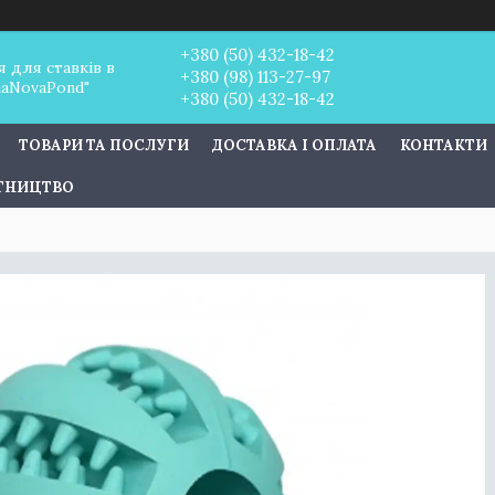
+380 (50) 432-18-42
 для ставків в
+380 (98) 113-27-97
uaNovaPond"
+380 (50) 432-18-42
ТОВАРИ ТА ПОСЛУГИ
ДОСТАВКА І ОПЛАТА
КОНТАКТИ
ІТНИЦТВО