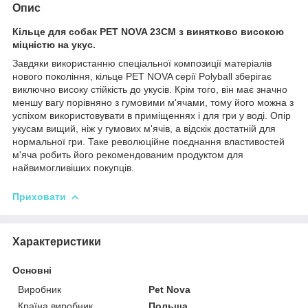
Опис
Кільце для собак PET NOVA 23CM з винятково високою
міцністю на укус.
Завдяки використанню спеціальної композиції матеріалів
нового покоління, кільце
PET NOVA серії Polyball зберігає
виключно високу стійкість до укусів. Крім того, він має значно
меншу вагу порівняно з гумовими м'ячами, тому його можна з
успіхом використовувати в приміщеннях і для гри у воді. Опір
укусам вищий, ніж у гумових м'ячів, а відскік достатній для
нормальної гри. Таке революційне поєднання властивостей
м'яча робить його рекомендованим продуктом для
найвимогливіших покупців.
Приховати
Характеристики
Основні
Виробник
Pet Nova
Країна виробник
Польща