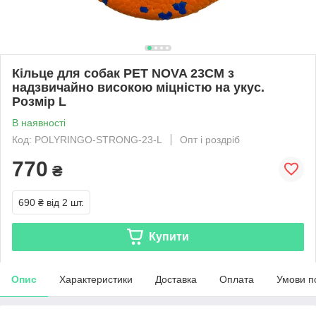
Кільце для собак PET NOVA 23CM з
надзвичайно високою міцністю на укус.
Розмір L
В наявності
Код: POLYRINGO-STRONG-23-L
Опт і роздріб
770
₴
690 ₴
від 2 шт.
Купити
Опис
Характеристики
Доставка
Оплата
Умови п