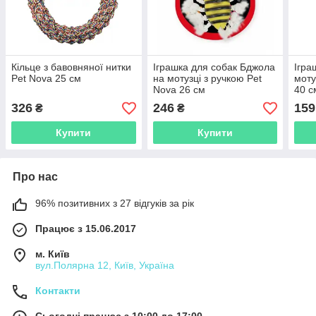
Кільце з бавовняної нитки
Іграшка для собак Бджола
Ігра
Pet Nova 25 см
на мотузці з ручкою Pet
моту
Nova 26 см
40 с
326
246
159
₴
₴
Купити
Купити
Про нас
96% позитивних з 27 відгуків за рік
Працює з 15.06.2017
м. Київ
вул.Полярна 12, Київ, Україна
Контакти