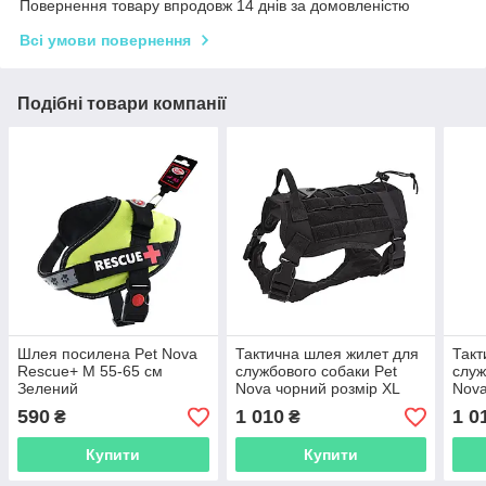
Повернення товару впродовж 14 днів за домовленістю
Всі умови повернення
Подібні товари компанії
Шлея посилена Pet Nova
Тактична шлея жилет для
Такт
Rescue+ M 55-65 см
службового собаки Pet
служ
Зелений
Nova чорний розмір XL
Nova
590
1 010
1 0
₴
₴
Купити
Купити