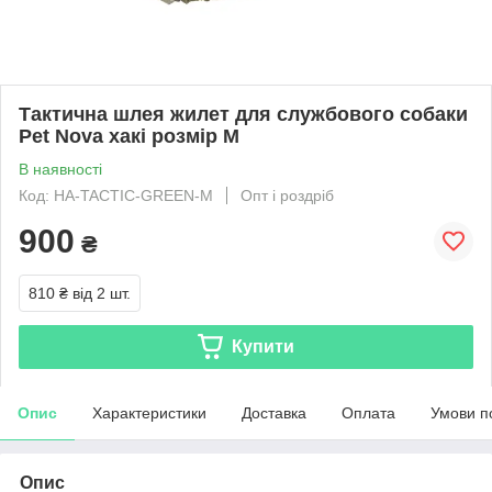
Тактична шлея жилет для службового собаки
Pet Nova хакі розмір M
В наявності
Код: HA-TACTIC-GREEN-M
Опт і роздріб
900
₴
810 ₴
від 2 шт.
Купити
Опис
Характеристики
Доставка
Оплата
Умови п
Опис