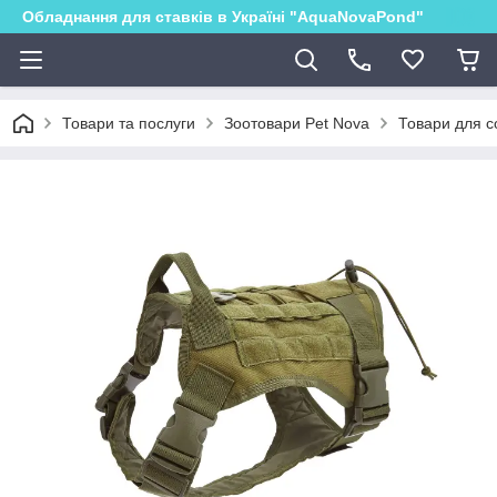
Обладнання для ставків в Україні "AquaNovaPond"
Товари та послуги
Зоотовари Pet Nova
Товари для с