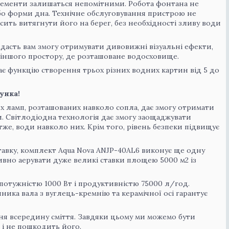
 елементи залишаться непомітними. Робота фонтана не
або форми дна. Технічне обслуговування пристрою не
ть витягнути його на берег, без необхідності зливу води
е дасть вам змогу отримувати дивовижні візуальні ефекти,
 іншого простору, де розташоване водосховище.
є функцію створення трьох різних водних картин від 5 до
унка!
 ламп, розташованих навколо сопла, дає змогу отримати
ви. Світлодіодна технологія дає змогу заощаджувати
отже, води навколо них. Крім того, рівень безпеки підвищує
тавку, комплект Aqua Nova ANJP-40АL6 виконує ще одну
ивно аерувати дуже великі ставки площею 5000 м2 із
отужністю 1000 Вт і продуктивністю 75000 л/год.
ика вала з вуглець-кремнію та керамічної осі гарантує
ння всередину сміття. Завдяки цьому ми можемо бути
 і не пошкодить його.