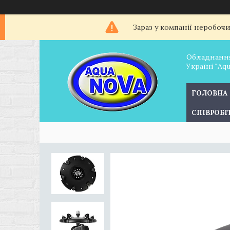
Зараз у компанії неробоч
Обладнання
Україні "Aq
ГОЛОВНА
СПІВРОБ