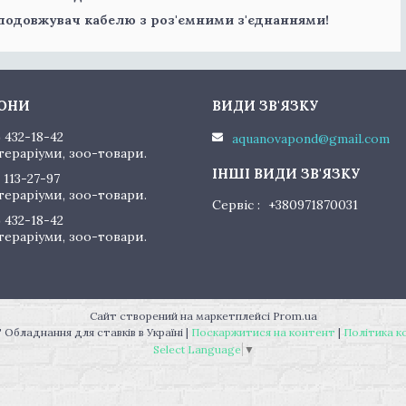
 подовжувач кабелю з роз'ємними з'єднаннями!
) 432-18-42
aquanovapond@gmail.com
тераріуми, зоо-товари.
 113-27-97
тераріуми, зоо-товари.
Сервіс
+380971870031
) 432-18-42
тераріуми, зоо-товари.
Сайт створений на маркетплейсі
Prom.ua
"AquaNovaPond" Обладнання для ставків в Україні |
Поскаржитися на контент
|
Політика к
Select Language
▼