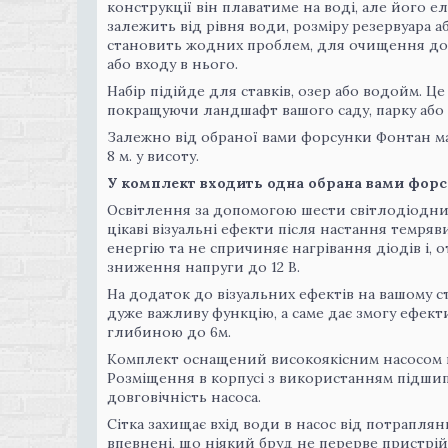
конструкції він плаватиме на воді, але його
залежить від рівня води, розміру резервуара 
становить жодних проблем, для очищення доси
або входу в нього.
Набір підійде для ставків, озер або водойм. Ц
покращуючи ландшафт вашого саду, парку або
Залежно від обраної вами форсунки Фонтан ма
8 м. у висоту.
У комплект входить одна обрана вами форс
Освітлення за допомогою шести світлодіодних
цікаві візуальні ефекти після настання темря
енергію та не спричиняє нагрівання діодів і, 
зниження напруги до 12 В.
На додаток до візуальних ефектів на вашому с
дуже важливу функцію, а саме дає змогу ефект
глибиною до 6м.
Комплект оснащений високоякісним насосом п
Розміщення в корпусі з використанням підшипн
довговічність насоса.
Сітка захищає вхід води в насос від потрапля
впевнені, що ніякий бруд не перерве пристрій