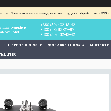
ий час. Замовлення та повідомлення будуть оброблені з 09:00
+380 (50) 432-18-42
 для ставків в
+380 (98) 113-27-97
uaNovaPond"
+380 (50) 432-18-42
ТОВАРИ ТА ПОСЛУГИ
ДОСТАВКА І ОПЛАТА
КОНТАКТИ
ІТНИЦТВО