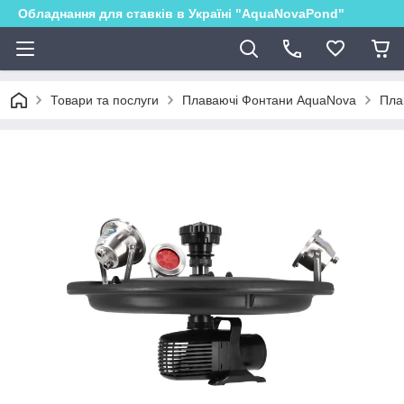
Обладнання для ставків в Україні "AquaNovaPond"
Товари та послуги
Плаваючі Фонтани AquaNova
Пла