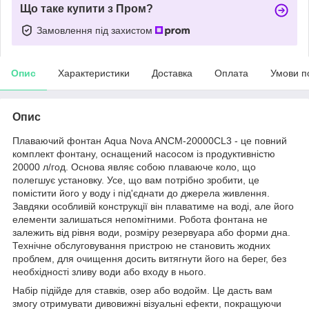
Що таке купити з Пром?
Замовлення під захистом
Опис
Характеристики
Доставка
Оплата
Умови п
Опис
Плаваючий фонтан Aqua Nova ANCM-20000СL3 - це повний
комплект фонтану, оснащений насосом із продуктивністю
20000 л/год. Основа являє собою плаваюче коло, що
полегшує установку. Усе, що вам потрібно зробити, це
помістити його у воду і під'єднати до джерела живлення.
Завдяки особливій конструкції він плаватиме на воді, але його
елементи залишаться непомітними. Робота фонтана не
залежить від рівня води, розміру резервуара або форми дна.
Технічне обслуговування пристрою не становить жодних
проблем, для очищення досить витягнути його на берег, без
необхідності зливу води або входу в нього.
Набір підійде для ставків, озер або водойм. Це дасть вам
змогу отримувати дивовижні візуальні ефекти, покращуючи