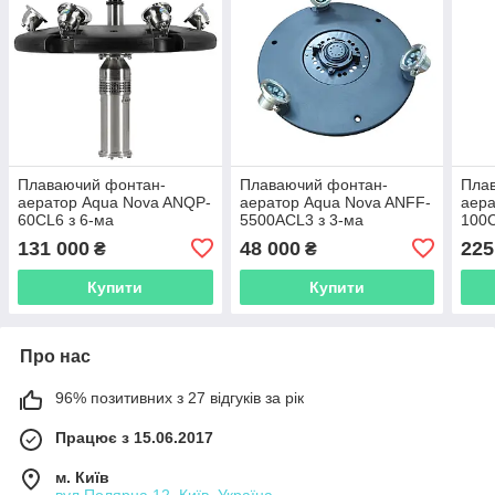
Плаваючий фонтан-
Плаваючий фонтан-
Пла
аератор Aqua Nova ANQP-
аератор Aqua Nova ANFF-
аера
60CL6 з 6-ма
5500ACL3 з 3-ма
100C
кольоровими
кольоровими
кол
131 000
48 000
225
₴
₴
світильниками
світильниками
світ
Купити
Купити
Про нас
96% позитивних з 27 відгуків за рік
Працює з 15.06.2017
м. Київ
вул.Полярна 12, Київ, Україна