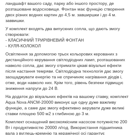
ландшафт вашого саду, парку або іншого простору, де
розташоване водосховище. Фонтан має функцію створення
двох різних водних картин до 4,5 м. завширшки і до 4 м.
заввишки.
У комплект входять два випускних сопла, що дають змогу
створювати:
- КЛАСИЧНИЙ ТРИРІВНЕВИЙ ФОНТАН
- КУЛЯ-КОЛОКОЛ
Освітлення за допомогою трьох кольорових керованих з
дистанційного керування світлодіодних ламп, розташованих
навколо сопла, дає змогу отримати цікаві візуальні ефекти
після настання темряви. Світлодіодна технологія дає змогу
заощаджувати енергію та не спричиняє нагрівання діодів і,
отже, води навколо них. Крім того, рівень безпеки підвищує
зниження напруги до 24 В.
На додаток до візуальних ефектів на вашому ставку, комплект
Aqua Nova ANCM-20000 виконує ще одну дуже важливу
функцію, а саме дає змогу ефективно аерувати дуже великі
ставки площею 500 м2 з глибиною до 3 м.
Комплект оснащений високоякісним насосом потужністю 200
Вт і продуктивністю 20000 л/год. Використання підшипника
вала з вуглець-кремнію та керамічної осі гарантує