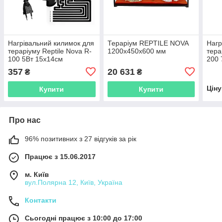
Нагрівальний килимок для
Тераріум REPTILE NOVA
Нагр
тераріуму Reptile Nova R-
1200x450x600 мм
тера
100 5Вт 15x14см
200 
357
20 631
₴
₴
Цін
Купити
Купити
Про нас
96% позитивних з 27 відгуків за рік
Працює з 15.06.2017
м. Київ
вул.Полярна 12, Київ, Україна
Контакти
Сьогодні працює з 10:00 до 17:00