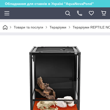
Обладнання для ставків в Україні "AquaNovaPond"
Товари та послуги
Тераріуми
Тераріуми REPTILE N