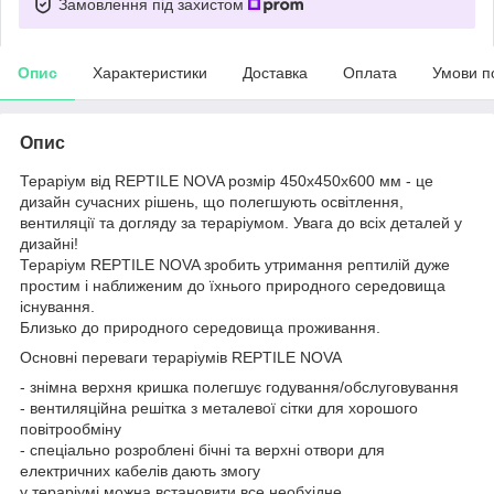
Замовлення під захистом
Опис
Характеристики
Доставка
Оплата
Умови п
Опис
Тераріум від REPTILE NOVA розмір 450x450x600 мм - це
дизайн сучасних рішень, що полегшують освітлення,
вентиляції та догляду за тераріумом. Увага до всіх деталей у
дизайні!
Тераріум REPTILE NOVA зробить утримання рептилій дуже
простим і наближеним до їхнього природного середовища
існування.
Близько до природного середовища проживання.
Основні переваги тераріумів REPTILE NOVA
- знімна верхня кришка полегшує годування/обслуговування
- вентиляційна решітка з металевої сітки для хорошого
повітрообміну
- спеціально розроблені бічні та верхні отвори для
електричних кабелів дають змогу
у тераріумі можна встановити все необхідне