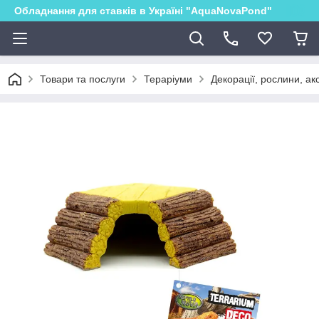
Обладнання для ставків в Україні "AquaNovaPond"
Товари та послуги
Тераріуми
Декорації, рослини, ак