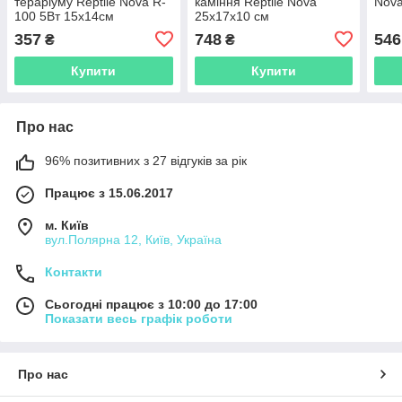
тераріуму Reptile Nova R-
каміння Reptile Nova
Nova
100 5Вт 15x14см
25x17x10 см
357
748
546
₴
₴
Купити
Купити
Про нас
96% позитивних з 27 відгуків за рік
Працює з 15.06.2017
м. Київ
вул.Полярна 12, Київ, Україна
Контакти
Сьогодні працює з 10:00 до 17:00
Показати весь графік роботи
Про нас