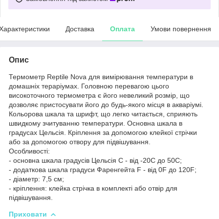
Характеристики
Доставка
Оплата
Умови повернення
Опис
Термометр Reptile Nova для вимірювання температури в
домашніх тераріумах. Головною перевагою цього
високоточного термометра є його невеликий розмір, що
дозволяє пристосувати його до будь-якого місця в акваріумі.
Кольорова шкала та шрифт, що легко читається, сприяють
швидкому зчитуванню температури. Основна шкала в
градусах Цельсія. Кріплення за допомогою клейкої стрічки
або за допомогою отвору для підвішування.
Особливості:
- основна шкала градусів Цельсія С - від -20С до 50С;
- додаткова шкала градуси Фаренгейта F - від 0F до 120F;
- діаметр: 7,5 см;
- кріплення: клейка стрічка в комплекті або отвір для
підвішування.
Приховати