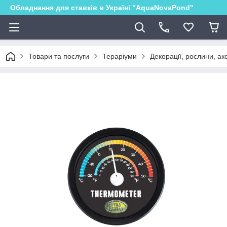
Обладнання для ставків в Україні "AquaNovaPond"
Товари та послуги
Тераріуми
Декорації, рослини, ак