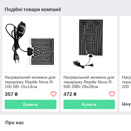
Подібні товари компанії
Нагрівальний килимок для
Нагрівальний килимок для
Нагр
тераріуму Reptile Nova R-
тераріуму Reptile Nova R-
тера
100 5Вт 15x14см
500 28Вт 28x28см
200 
357
472
₴
₴
Цін
Купити
Купити
Про нас