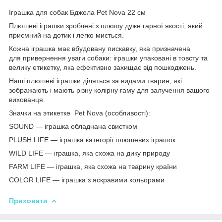
Іграшка для собак Бджола Pet Nova 22 см
Плюшеві іграшки зроблені з плюшу дуже гарної якості, який
приємний на дотик і легко миється.
Кожна іграшка має вбудовану пискавку, яка призначена
для привернення уваги собаки: іграшки упаковані в товсту та
велику етикетку, яка ефективно захищає від пошкоджень.
Наші плюшеві іграшки діляться за видами тварин, які
зображають і мають різну колірну гаму для залучення вашого
вихованця.
Значки на этикетке Pet Nova (особливості):
SOUND — іграшка обладнана свистком
PLUSH LIFE — іграшка категорії плюшевих іграшок
WILD LIFE — іграшка, яка схожа на дику природу
FARM LIFE — іграшка, яка схожа на тварину країни
COLOR LIFE — іграшка з яскравими кольорами
Приховати