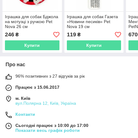
Іграшка для собак Бджола
Іграшка для собак Газета
Ігра
на мотузці з ручкою Pet
«Новини песиків» Pet
Мент
Nova 26 см
Nova 19 см
PetN
246
119
670
₴
₴
Купити
Купити
Про нас
96% позитивних з 27 відгуків за рік
Працює з 15.06.2017
м. Київ
вул.Полярна 12, Київ, Україна
Контакти
Сьогодні працює з 10:00 до 17:00
Показати весь графік роботи