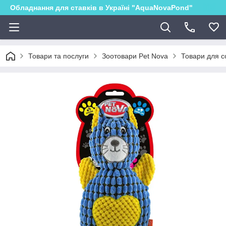
Обладнання для ставків в Україні "AquaNovaPond"
Товари та послуги
Зоотовари Pet Nova
Товари для с