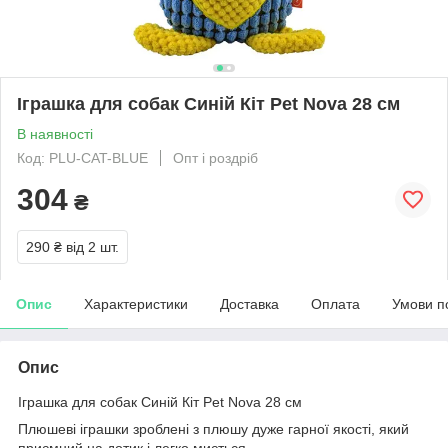
Іграшка для собак Синій Кіт Pet Nova 28 см
В наявності
Код: PLU-CAT-BLUE
Опт і роздріб
304
₴
290 ₴
від 2 шт.
Опис
Характеристики
Доставка
Оплата
Умови п
Опис
Іграшка для собак Синій Кіт Pet Nova 28 см
Плюшеві іграшки зроблені з плюшу дуже гарної якості, який
приємний на дотик і легко миється.