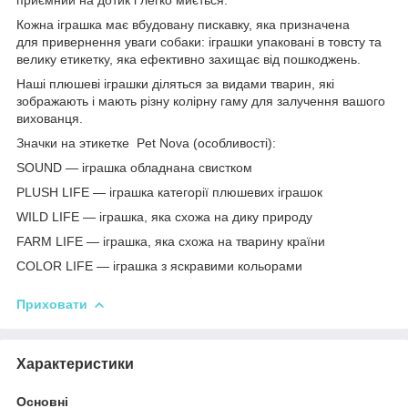
Кожна іграшка має вбудовану пискавку, яка призначена
для привернення уваги собаки: іграшки упаковані в товсту та
велику етикетку, яка ефективно захищає від пошкоджень.
Наші плюшеві іграшки діляться за видами тварин, які
зображають і мають різну колірну гаму для залучення вашого
вихованця.
Значки на этикетке Pet Nova (особливості):
SOUND — іграшка обладнана свистком
PLUSH LIFE — іграшка категорії плюшевих іграшок
WILD LIFE — іграшка, яка схожа на дику природу
FARM LIFE — іграшка, яка схожа на тварину країни
COLOR LIFE — іграшка з яскравими кольорами
Приховати
Характеристики
Основні