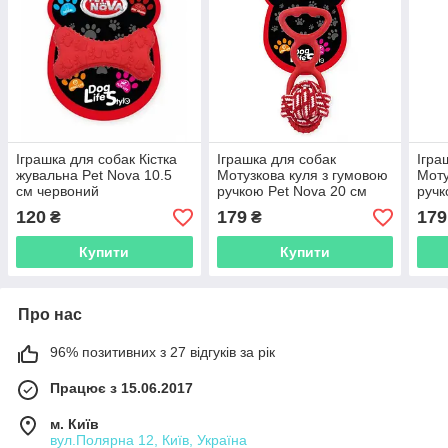
Іграшка для собак Кістка
Іграшка для собак
Ігра
жувальна Pet Nova 10.5
Мотузкова куля з гумовою
Моту
см червоний
ручкою Pet Nova 20 см
ручк
червоний
сині
120
179
179
₴
₴
Купити
Купити
Про нас
96% позитивних з 27 відгуків за рік
Працює з 15.06.2017
м. Київ
вул.Полярна 12, Київ, Україна