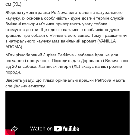
см (XL)
Жорсткі гумові іграшки PetNova виготовлені з натурального
каучуку, їх основна особливість - дуже довгий термін служби.
Змішані кольори м'ячика привертають увагу собаки і
стимулює до гри. Ще однією важливою особливістю дуже
тривалої гри собаки c м'ячем є його запах. Тому іграшка-м'яч
з натурального каучуку має ванільний аромат (VANILLA
AROMA).
М'яч різнобарвний Jupiter PetNova
- забавна іграшка для
навчання і прогулянок. Підходить для Дорослого і Величезною
від 20 кг собаки. Латинські літери (XL) вказує на вік і розмір
породи.
Зверніть увагу, що тільки оригінальні іграшки PetNova мають
спеціальну етикетку.