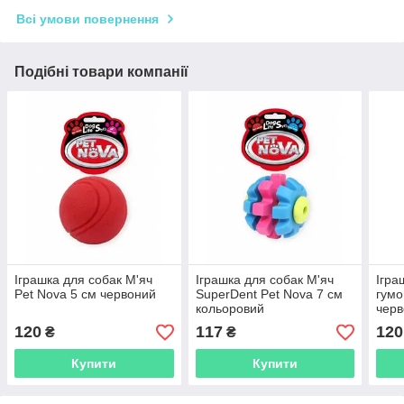
Всі умови повернення
Подібні товари компанії
Іграшка для собак М'яч
Іграшка для собак М'яч
Ігра
Pet Nova 5 см червоний
SuperDent Pet Nova 7 см
гумо
кольоровий
чер
120
117
120
₴
₴
Купити
Купити