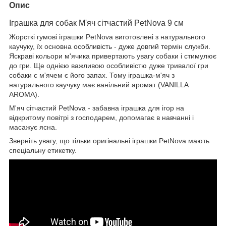
Опис
Іграшка для собак М'яч сітчастий PetNova 9 см
Жорсткі гумові іграшки PetNova виготовлені з натурального
каучуку, їх основна особливість - дуже довгий термін служби.
Яскраві кольори м'ячика привертають увагу собаки і стимулює
до гри. Ще однією важливою особливістю дуже тривалої гри
собаки c м'ячем є його запах. Тому іграшка-м'яч з
натурального каучуку має ванільний аромат (VANILLA
AROMA).
М'яч сітчастий PetNova - забавна іграшка для ігор на
відкритому повітрі з господарем, допомагає в навчанні і
масажує ясна.
Зверніть увагу, що тільки оригінальні іграшки PetNova мають
спеціальну етикетку.