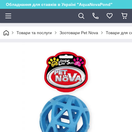
Обладнання для ставків в Україні "AquaNovaPond"
Товари та послуги
Зоотовари Pet Nova
Товари для с