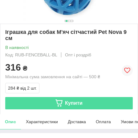
Іграшка для собак М'яч сітчастий Pet Nova 9
см
В наявності
Код: RUB-FENCEBALL-BL
Опт і роздріб
316
₴
Мінімальна сума замовлення на сайті — 500 ₴
284 ₴
від 2 шт.
Купити
Опис
Характеристики
Доставка
Оплата
Умови п