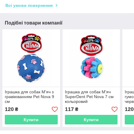
Всі умови повернення
Подібні товари компанії
Іграшка для собак М'яч з
Іграшка для собак М'яч
Ігра
гравіюванням Pet Nova 9
SuperDent Pet Nova 7 см
гумо
см
кольоровий
чер
120
117
120
₴
₴
Купити
Купити