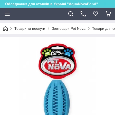
Обладнання для ставків в Україні "AquaNovaPond"
Товари та послуги
Зоотовари Pet Nova
Товари для с