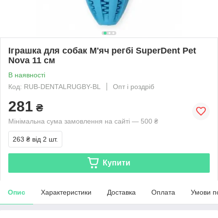
Іграшка для собак М'яч регбі SuperDent Pet
Nova 11 см
В наявності
Код: RUB-DENTALRUGBY-BL
Опт і роздріб
281
₴
Мінімальна сума замовлення на сайті — 500 ₴
263 ₴
від 2 шт.
Купити
Опис
Характеристики
Доставка
Оплата
Умови п