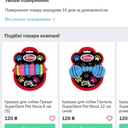
Умови повернення
Повернення товару впродовж 14 днів за домовленістю
Всі умови повернення
Подібні товари компанії
Іграшка для собак Гризун
Іграшка для собак Гантель
Ігра
SuperDent Pet Nova 8 см
SuperDent Pet Nova 12 см
Supe
(S)
синій
рож
120
120
120
₴
₴