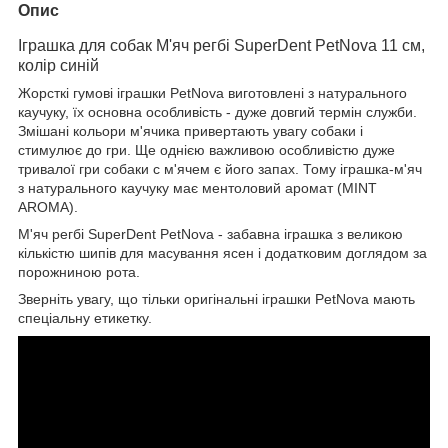
Опис
Іграшка для собак М'яч регбі SuperDent PetNova 11 см,
колір синій
Жорсткі гумові іграшки PetNova виготовлені з натурального
каучуку, їх основна особливість - дуже довгий термін служби.
Змішані кольори м'ячика привертають увагу собаки і
стимулює до гри. Ще однією важливою особливістю дуже
тривалої гри собаки c м'ячем є його запах. Тому іграшка-м'яч
з натурального каучуку має ментоловий аромат (MINT
AROMA).
М'яч регбі SuperDent PetNova - забавна іграшка з великою
кількістю шипів для масування ясен і додатковим доглядом за
порожниною рота.
Зверніть увагу, що тільки оригінальні іграшки PetNova мають
спеціальну етикетку.