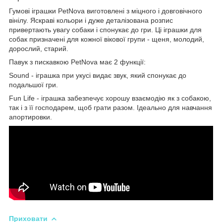
Гумові іграшки PetNova виготовлені з міцного і довговічного
вінілу. Яскраві кольори і дуже деталізована розпис
привертають увагу собаки і спонукає до гри. Ці іграшки для
собак призначені для кожної вікової групи - щеня, молодий,
дорослий, старий.
Павук з пискавкою PetNova має 2 функції:
Sound - іграшка при укусі видає звук, який спонукає до
подальшої гри.
Fun Life - іграшка забезпечує хорошу взаємодію як з собакою,
так і з її господарем, щоб грати разом. Ідеально для навчання
апортировки.
Приховати