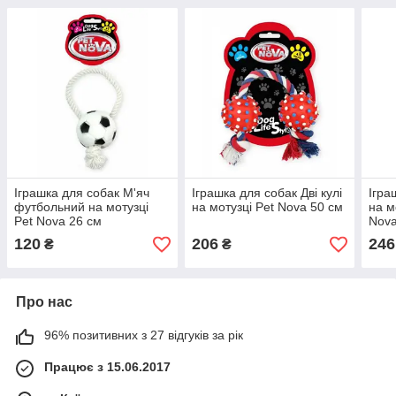
Іграшка для собак М'яч
Іграшка для собак Дві кулі
Ігра
футбольний на мотузці
на мотузці Pet Nova 50 см
на м
Pet Nova 26 см
Nova
120
206
246
₴
₴
Про нас
96% позитивних з 27 відгуків за рік
Працює з 15.06.2017