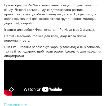
Гумові іграшки PetNova виготовлені з міцного і довговічного
вінілу. Яскраві кольори і дуже деталізована розпис
привертають увагу собаки і спонукає до гри. Ці іграшки для
собак призначені для кожної вікової групи - щеня, молодий,
дорослий, старий.
Іграшка для собаки Франкенштейн PetNova має 2 функції:
Dental - масажна іграшка для ясен, додаткова гігієна
порожнини рота.
Fun Life - іграшка забезпечує хорошу взаємодію як з собакою,
так і з її господарем, щоб грати разом. Ідеально для навчання
апортировки.
Приховати