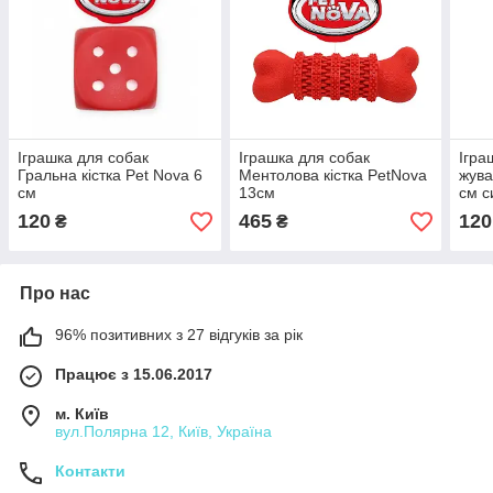
Іграшка для собак
Іграшка для собак
Ігра
Гральна кістка Pet Nova 6
Ментолова кістка PetNova
жува
см
13см
см с
120
465
120
₴
₴
Про нас
96% позитивних з 27 відгуків за рік
Працює з 15.06.2017
м. Київ
вул.Полярна 12, Київ, Україна
Контакти