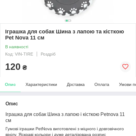
Іграшка для собак Шина з лапою та кісткою
Pet Nova 11 см
В наявності
Код: VIN-TIRE
Роздріб
120
₴
Опис
Характеристики
Доставка
Оплата
Умови п
Опис
Іграшка для собак Шина з лапою і кісткою Petnova 11
см
Гумові іграшки PetNova виготовлені з міцного і довговічного
вінілу. Яскраві кольори і дуже деталізована розпис