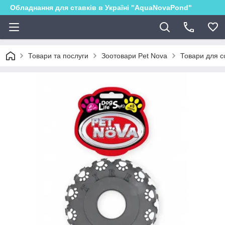
Обладнання для ставків в Україні "AquaNovaPond"
Товари та послуги
Зоотовари Pet Nova
Товари для с