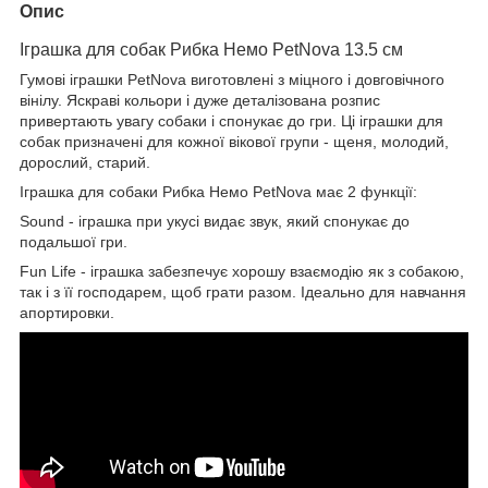
Опис
Іграшка для собак Рибка Немо PetNova 13.5 см
Гумові іграшки PetNova виготовлені з міцного і довговічного
вінілу. Яскраві кольори і дуже деталізована розпис
привертають увагу собаки і спонукає до гри. Ці іграшки для
собак призначені для кожної вікової групи - щеня, молодий,
дорослий, старий.
Іграшка для собаки Рибка Немо PetNova має 2 функції:
Sound - іграшка при укусі видає звук, який спонукає до
подальшої гри.
Fun Life - іграшка забезпечує хорошу взаємодію як з собакою,
так і з її господарем, щоб грати разом. Ідеально для навчання
апортировки.