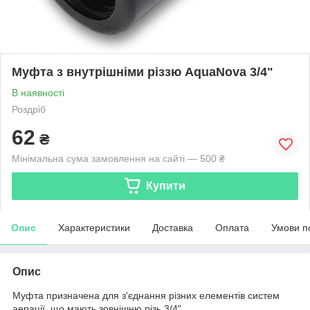
Муфта з внутрішніми різзю AquaNova 3/4"
В наявності
Роздріб
62
₴
Мінімальна сума замовлення на сайті — 500 ₴
Купити
Опис
Характеристики
Доставка
Оплата
Умови п
Опис
Муфта призначена для з'єднання різних елементів систем
аерації, що мають зовнішню різь 3/4".