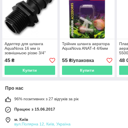
Адаптер для шланга
Трійник шланга аератора
Пла
AquaNova 16 мм із
AquaNova ANAT-4 4/6мм
аера
зовнішньою різзю 3/4"
5500
кол
45
55
48 
₴
₴/упаковка
світ
Купити
Купити
Про нас
96% позитивних з 27 відгуків за рік
Працює з 15.06.2017
м. Київ
вул.Полярна 12, Київ, Україна