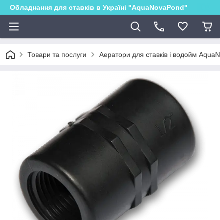
Обладнання для ставків в Україні "AquaNovaPond"
Товари та послуги
Аератори для ставків і водойм Aqua