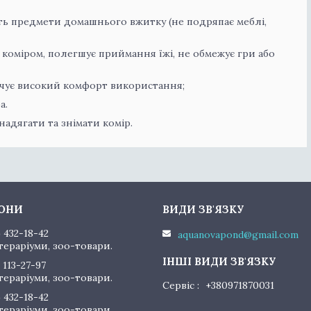
ь предмети домашнього вжитку (не подряпає меблі,
 коміром, полегшує приймання їжі, не обмежує гри або
печує високий комфорт використання;
а.
надягати та знімати комір.
) 432-18-42
aquanovapond@gmail.com
тераріуми, зоо-товари.
 113-27-97
тераріуми, зоо-товари.
Сервіс
+380971870031
) 432-18-42
тераріуми, зоо-товари.