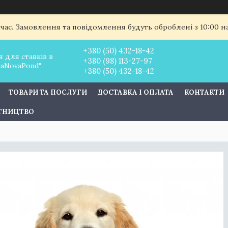
 час. Замовлення та повідомлення будуть оброблені з 10:00 
+380 (50) 432-18-42
 для ставків в
+380 (98) 113-27-97
uaNovaPond"
+380 (50) 432-18-42
ТОВАРИ ТА ПОСЛУГИ
ДОСТАВКА І ОПЛАТА
КОНТАКТИ
ІТНИЦТВО