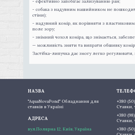
- ефективно запобігає зализуванню ран;
- собака з надувним нашийником не пошкодит
стіни);
- надувний комір, як порівняти з пластиковим
поле зору;
- знімний чохол коміра, що знімається, забез
— можливість зняти та випрати обшивку комір
Застібка-липучка дає змогу легко регулювати, 
"AquaNovaPond" Обладнання для
+380 (50
ставків в Україні
Ставки, 
+380 (98)
Ставки, 
вул.Полярна 12, Київ, Україна
+380 (50
Ставки, 