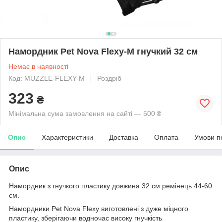
Намордник Pet Nova Flexy-M гнучкий 32 см
Немає в наявності
Код: MUZZLE-FLEXY-M
Роздріб
323
₴
Мінімальна сума замовлення на сайті — 500 ₴
Опис
Характеристики
Доставка
Оплата
Умови п
Опис
Намордник з гнучкого пластику довжина 32 см ремінець 44-60
см.
Намордники Pet Nova Flexy виготовлені з дуже міцного
пластику, зберігаючи водночас високу гнучкість