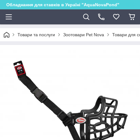
Обладнання для ставків в Україні "AquaNovaPond"
Товари та послуги
Зоотовари Pet Nova
Товари для с