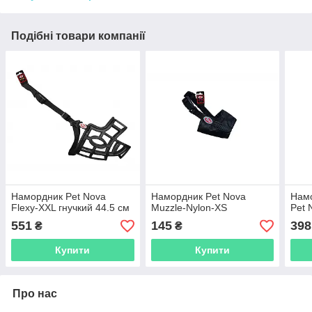
Подібні товари компанії
Намордник Pet Nova
Намордник Pet Nova
Нам
Flexy-XXL гнучкий 44.5 см
Muzzle-Nylon-XS
Pet
551
145
398
₴
₴
Купити
Купити
Про нас