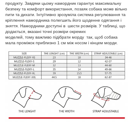
продукту. Завдяки цьому намордник гарантує максимальну
безпеку та комфорт використання, позаяк собака може вільно
пити та дихати. Інтуїтивно зрозуміла система регулювання та
кріплення намордника полегшить його щоденне одягання і
зняття. Намордники доступні в шести розмірів. У таблиці, що
додається, вказані точні розміри окремих
моделей, тому важливо підібрати морду так, щоб собака
мала проміжок приблизно 1 см між носом і кінцем морди.