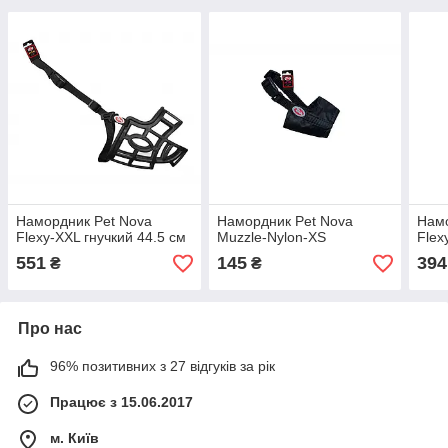
Намордник Pet Nova
Намордник Pet Nova
Намо
Flexy-XXL гнучкий 44.5 см
Muzzle-Nylon-XS
Flex
551
145
394
₴
₴
Про нас
96% позитивних з 27 відгуків за рік
Працює з 15.06.2017
м. Київ