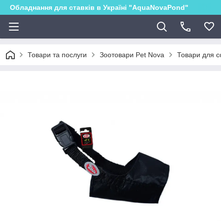
Обладнання для ставків в Україні "AquaNovaPond"
Товари та послуги
Зоотовари Pet Nova
Товари для с