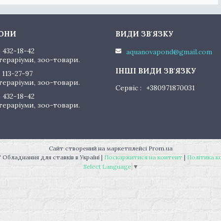
) 432-18-42
aquanovapond@gmail.com
тераріуми, зоо-товари.
 113-27-97
тераріуми, зоо-товари.
Сервіс
+380971870031
) 432-18-42
тераріуми, зоо-товари.
Сайт створений на маркетплейсі
Prom.ua
"AquaNovaPond" Обладнання для ставків в Україні |
Поскаржитися на контент
|
Політика к
Select Language
▼