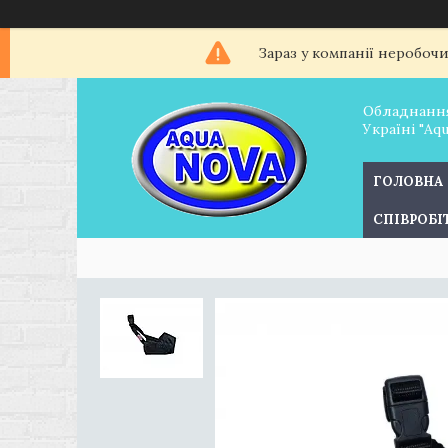
Зараз у компанії неробоч
Обладнання
Україні "Aq
ГОЛОВНА
СПІВРОБ