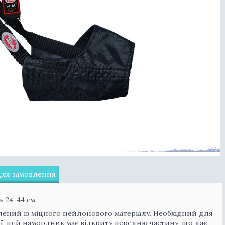
для замовлення
 24-44 см.
лений із міцного нейлонового матеріалу. Необхідний для
ї, цей намордник має відкриту передню частину, що дає