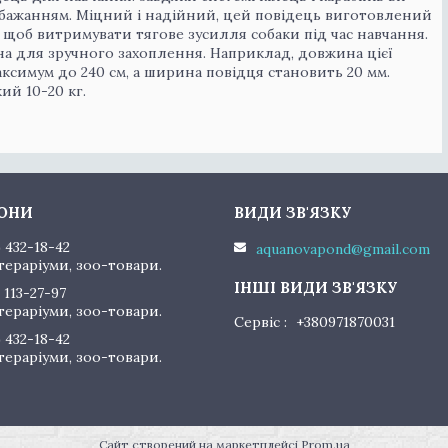
 бажанням. Міцний і надійний, цей повідець виготовлений
, щоб витримувати тягове зусилля собаки під час навчання.
на для зручного захоплення. Наприклад, довжина цієї
аксимум до 240 см, а ширина повідця становить 20 мм.
ий 10-20 кг.
) 432-18-42
aquanovapond@gmail.com
тераріуми, зоо-товари.
 113-27-97
тераріуми, зоо-товари.
Сервіс
+380971870031
) 432-18-42
тераріуми, зоо-товари.
Сайт створений на маркетплейсі
Prom.ua