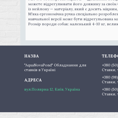
можете відрегулювати його довжину за своїм
із нейлону — матеріалу, який є досить міцним
М'яка ергономічна ручка спеціально розробле
навчальної версії може бути відрегульована м
Розмір породи собак: маленький 4-10 кг, велик
"AquaNovaPond" Обладнання для
+380 (50
ставків в Україні
Ставки, 
+380 (98)
Ставки, 
вул.Полярна 12, Київ, Україна
+380 (50
Ставки, 