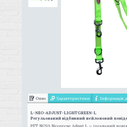
Опис
Характеристики
Інформація 
L-NEO-ADJUST-LIGHTGREEN-L
Регульований відбивний нейлоновий повідец
PET NOVA Neoprene Adjust L — ідеальний повіде