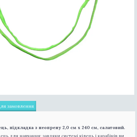
для замовлення
ь, підкладка з неопрену 2,0 см х 240 см, салатовий.
ць для навчання: завдяки системі кілець і карабінів ви