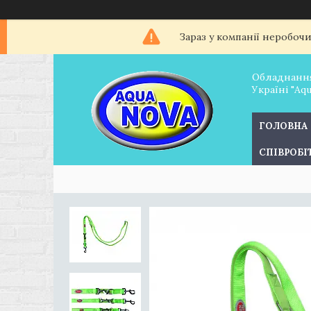
Зараз у компанії неробоч
Обладнання
Україні "Aq
ГОЛОВНА
СПІВРОБ